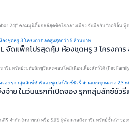
 24)” คอมมูนิตี้มอลล์สุดชิคใจกลางเมือง จับมือกับ “ออริจิ้น ฟู้ด 
พ็คโปรสุดคุ้ม ห้องชุดหรู 3 โครงการ ลด
าริมทรัพย์ระดับลักชูรีและคอนโดมิเนียมเลี้ยงสัตว์ได้ (Pet Family
จ๋าย ในวันแรกที่เปิดจอง รุกกลุ่มลักซ์ชัวรี่
 จำกัด (มหาชน) หรือ SIRI ผู้พัฒนาอสังหาริมทรัพย์ชั้นนำของปร