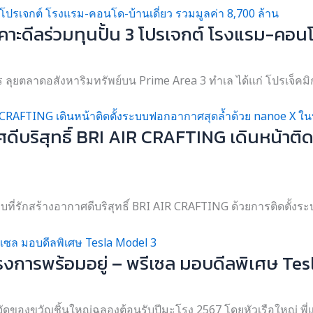
เคาะดีลร่วมทุนปั้น 3 โปรเจกต์ โรงแรม-คอนโ
ร ลุยตลาดอสังหาริมทรัพย์บน Prime Area 3 ทำเล ได้แก่ โปรเจ็คมิก
าศดีบริสุทธิ์ BRI AIR CRAFTING เดินหน้า
บบที่รักสร้างอากาศดีบริสุทธิ์ BRI AIR CRAFTING ด้วยการติดตั้
ครงการพร้อมอยู่ – พรีเซล มอบดีลพิเศษ Te
จัดของขวัญชิ้นใหญ่ฉลองต้อนรับปีมะโรง 2567 โดยหัวเรือใหญ่ พี่แ