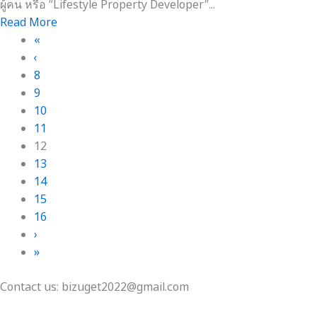
ผู้คน หรือ “Lifestyle Property Developer”...
Read More
«
‹
8
9
10
11
12
13
14
15
16
›
»
Contact us: bizuget2022@gmail.com