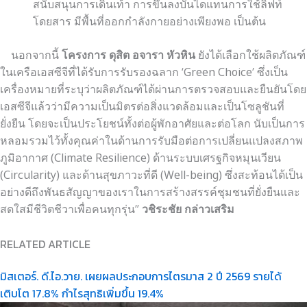
สนับสนุนการเดินเท้า การขึ้นลงบันไดแทนการใช้ลิฟท์
โดยสาร มีพื้นที่ออกกำลังกายอย่างเพียงพอ เป็นต้น
นอกจากนี้
โครงการ ดุสิต อจารา หัวหิน
ยังได้เลือกใช้ผลิตภัณฑ์
ในเครือเอสซีจีที่ได้รับการรับรองฉลาก ‘Green Choice’ ซึ่งเป็น
เครื่องหมายที่ระบุว่าผลิตภัณฑ์ได้ผ่านการตรวจสอบและยืนยันโดย
เอสซีจีแล้วว่ามีความเป็นมิตรต่อสิ่งแวดล้อมและเป็นโซลูชันที่
ยั่งยืน โดยจะเป็นประโยชน์ทั้งต่อผู้พักอาศัยและต่อโลก นับเป็นการ
หลอมรวมไว้ทั้งคุณค่าในด้านการรับมือต่อการเปลี่ยนแปลงสภาพ
ภูมิอากาศ (Climate Resilience) ด้านระบบเศรฐกิจหมุนเวียน
(Circularity) และด้านสุขภาวะที่ดี (Well-being) ซึ่งสะท้อนได้เป็น
อย่างดีถึงพันธสัญญาของเราในการสร้างสรรค์ชุมชนที่ยั่งยืนและ
สดใสมีชีวิตชีวาเพื่อคนทุกรุ่น”
วชิระชัย กล่าวเสริม
RELATED ARTICLE
มิสเตอร์. ดี.ไอ.วาย. เผยผลประกอบการไตรมาส 2 ปี 2569 รายได้
เติบโต 17.8% กำไรสุทธิเพิ่มขึ้น 19.4%