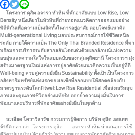
โครงการ ดุสิต อจารา หัวหิน ที่พักอาศัยแบบ Low Rise, Low
Density หนึ่งเดียวในหัวหินที่ถ่ายทอดแนวคิดการออกแบบอย่าง
พิถีพิถันเพื่อความเป็นเลิศทั้งในการอยู่อาศัย ตอบโจทย์แนวคิด
Multi-generational Living มอบประสบการณ์การใช้ชีวิตเหนือ
ระดับ ภายใต้ความเป็น The Only Thai Branded Residence ที่มา
พร้อมการบริการระดับสากลอันโดดเด่นด้วยเอกลักษณ์แห่งความ
อบอุ่นและความใส่ใจในแบบฉบับของกลุ่มดุสิตธานี โครงการฯ มุ่ง
สร้างมาตรฐานใหม่แห่งการอยู่อาศัยด้วยแนวคิดความเป็นอยู่ที่ดี
Well-being ควบคู่ความยั่งยืน Sustainability ตั้งเป้าเป็นโครงการ
อสังหาริมทรัพย์แห่งแรกของเอเชียที่ออกแบบให้สอดคล้องกับ
มาตรฐานระดับโลกFitwel: Low Rise Residential เพื่อส่งเสริมสุข
ภาพและคุณภาพชีวิตอย่างแท้จริง ตอกย้ำความมุ่งมั่นในการ
พัฒนาและบริหารที่พักอาศัยอย่างยั่งยืนในทุกด้าน
ละเอียด โควาวิสารัช
กรรมการผู้จัดการ บริษัท ดุสิต เอสเตท
จำกัด
กล่าวว่า “โครงการ ดุสิต อจารา หัวหิน นำเสนอการใช้
ชีวิตรูปแบบใหม่ด้วยคำว่า ‘ความสุขแห่งการพักอาศัยด้วยคุณภาพ