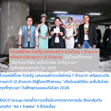
ไปรษณีย์ไทย-ไทยรัฐ มอบทองคำรางวัลใหญ่ 7 ล้านบาท พร้อมรางวัล
รวมกว่า 12 ล้านบาท ให้ผู้โชคดีกิจกรรม “เชียร์บอลให้มัน เฮลั่นรับโชค
ทุกที่ทุกเวลา” ในศึกฟุตบอลระดับโลก 2026
EGCO Group ตอกย้ำความเชื่อมั่นจากตลาดการเงิน รักษาอันดับ
เครดิต “AA / Stable” 3 ปีต่อเนื่อง