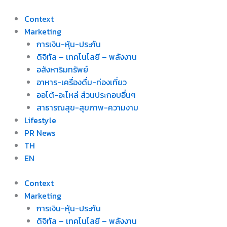
Skip
to
Context
content
Marketing
การเงิน-หุ้น-ประกัน
ดิจิทัล – เทคโนโลยี – พลังงาน
อสังหาริมทรัพย์
อาหาร-เครื่องดื่ม-ท่องเที่ยว
ออโต้-อะไหล่ ส่วนประกอบอื่นๆ
สาธารณสุข-สุขภาพ-ความงาม
Lifestyle
PR News
TH
EN
Context
Marketing
การเงิน-หุ้น-ประกัน
ดิจิทัล – เทคโนโลยี – พลังงาน