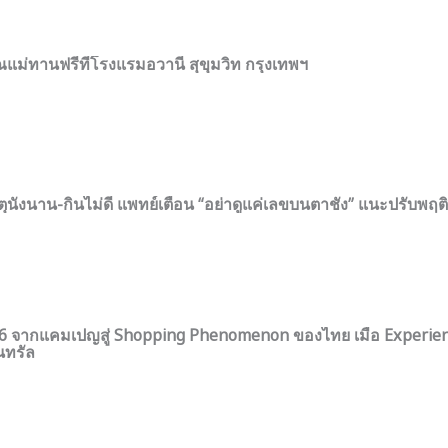
่ปีนี้ อวานีขอดูแลมื้อพิเศษให้คุณแม่ – คุณแม่ทานฟรีที่โรงแรมอวานี สุขุมวิท กรุงเทพฯ
ครึ่งหนึ่งของคนอ้วนในไทย คือ “วัยทำงาน” เหตุนั่งนาน-กินไม่ดี แพทย์เตือน “อย่าดูแค่เ
6 จากแคมเปญสู่ Shopping Phenomenon ของไทย เมื่อ Experience
นทรัล