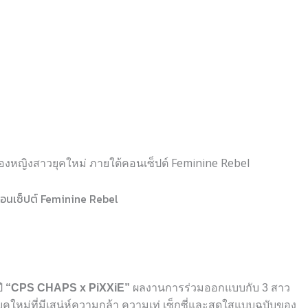
องหญิงสาวยุคใหม่ ภายใต้คอนเซ็ปต์ Feminine Rebel
อนเซ็ปต์ Feminine Rebel
ปี
“
CPS CHAPS x
PiXXiE”
ผลงานการร่วมออกแบบกับ
3
สาว
ใหม่ที่มี
เสน่ห์ความกล้า ความเท่ เซ็กซี่และสดใสแบบฉบับของ