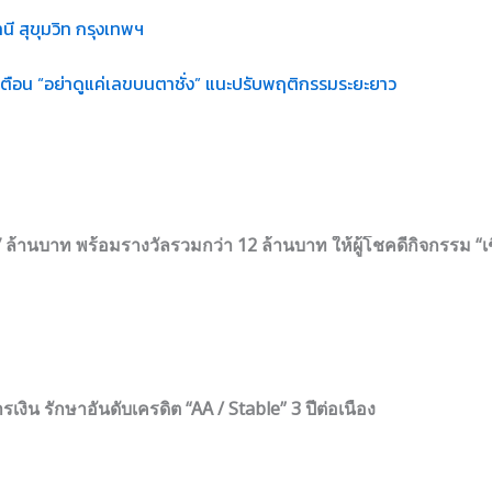
นี สุขุมวิท กรุงเทพฯ
ย์เตือน “อย่าดูแค่เลขบนตาชั่ง” แนะปรับพฤติกรรมระยะยาว
านบาท พร้อมรางวัลรวมกว่า 12 ล้านบาท ให้ผู้โชคดีกิจกรรม “เชี
น รักษาอันดับเครดิต “AA / Stable” 3 ปีต่อเนื่อง