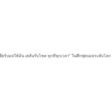
ยร์บอลให้มัน เฮลั่นรับโชค ทุกที่ทุกเวลา” ในศึกฟุตบอลระดับโลก